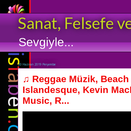
Sanat, Felsefe v
Sevgiyle...
20 Haziran 2019 Perşembe
♫ Reggae Müzik, Beach 
Islandesque, Kevin Ma
Music, R...