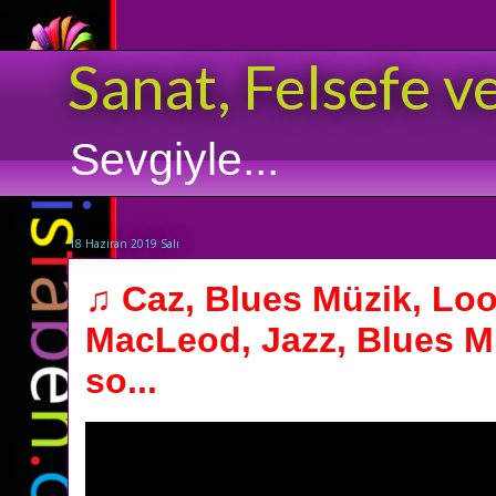
Sanat, Felsefe v
Sevgiyle...
18 Haziran 2019 Salı
♫ Caz, Blues Müzik, Lo
MacLeod, Jazz, Blues M
so...