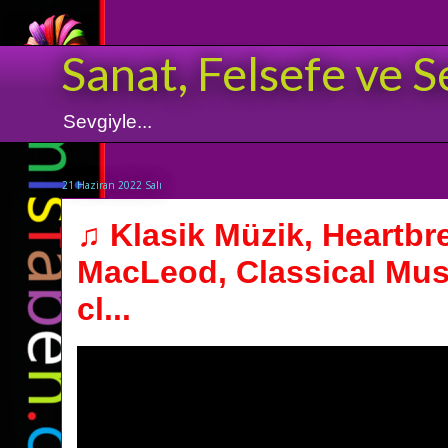
Sanat, Felsefe ve S
Sevgiyle...
21 Haziran 2022 Salı
♫ Klasik Müzik, Heartbr
MacLeod, Classical Mus
cl...