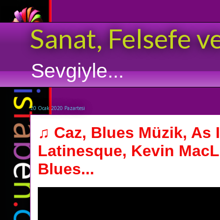
Sanat, Felsefe v
Sevgiyle...
20 Ocak 2020 Pazartesi
♫ Caz, Blues Müzik, As I
Latinesque, Kevin MacL
Blues...