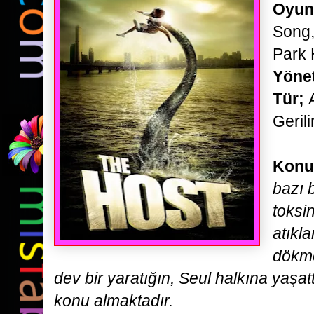
Oyun
Song,
Park 
Yöne
Tür;
Geril
Konu
bazı 
toksin
atıkl
dökm
dev bir yaratığın, Seul halkına yaşatt
konu almaktadır.