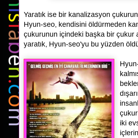
Yaratık ise bir kanalizasyon çukur
Hyun-seo, kendisini öldürmeden ka
çukurunun içindeki başka bir çukur
yaratık, Hyun-seo'yu bu yüzden öld
Hyun-
kalmı
bekle
dışar
insan
çukur
iki ev
içler