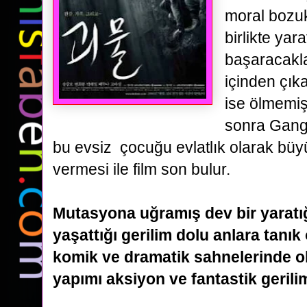
moral bozuk
birlikte
yara
başaracakla
içinden çıka
ise ölmemişt
sonra
Gang
bu evsiz
çocuğu evlatlık olarak bü
vermesi ile film son bulur.
Mutasyona uğramış dev bir yaratı
yaşattığı gerilim dolu anlara tanık
komik ve dramatik sahnelerinde 
yapımı aksiyon ve fantastik gerilim