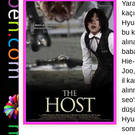
Yara
kaçı
Hyun
bu k
alın
bab
Hie
Joo
il
ka
alın
seo
düş
Hyun
sonr