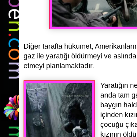
Diğer tarafta hükumet, Amerikanların g
gaz ile
yaratığı öldürmeyi ve aslınd
etmeyi planlamaktadır.
Yaratığın ne
anda tam ga
baygın
hald
içinden kız
çocuğu çık
kızının öld