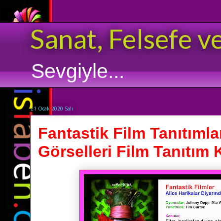
Sanat, Felsefe v
Sevgiyle...
21 Ocak 2020 Salı
Fantastik Film Tanıtımlar
Görselleri Film Tanıtım K