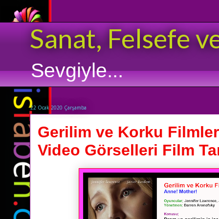
Sanat, Felsefe v
Sevgiyle...
22 Ocak 2020 Çarşamba
Gerilim ve Korku Filmleri
Video Görselleri Film Ta