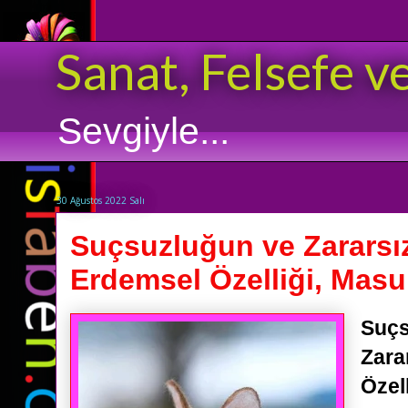
Sanat, Felsefe v
Sevgiyle...
30 Ağustos 2022 Salı
Suçsuzluğun ve Zararsız
Erdemsel Özelliği, Masu
Suçs
Zara
Özel