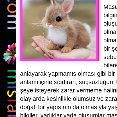
Masu
bilgi
oluş
olma
olma
bir ş
sebe
biler
anlayarak yapmamış olması gibi bir
anlamı içine sığdıran, suçsuzluğun, 
şeye isteyerek zarar vermeme halini
olaylarda kesinlikle olumsuz ve zara
doğal bir yapısının da olmasıyla ya
bilgiler, varlıklar yada oluşumlar ma