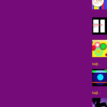
bağl...
bağl...