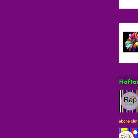
Haftan
abone olma