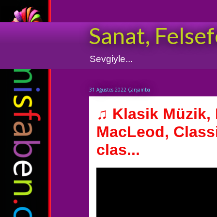
Sanat, Felsef
Sevgiyle...
31 Ağustos 2022 Çarşamba
♫ Klasik Müzik,
MacLeod, Classi
clas...