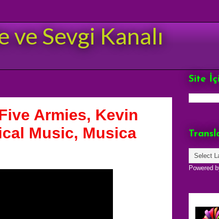
e ve Sevgi Kanalı
Site İ
 Five Armies, Kevin
cal Music, Musica
Transl
Powered 