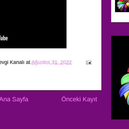
evgi Kanalı
at
Ağustos 31, 2022
Ana Sayfa
Önceki Kayıt