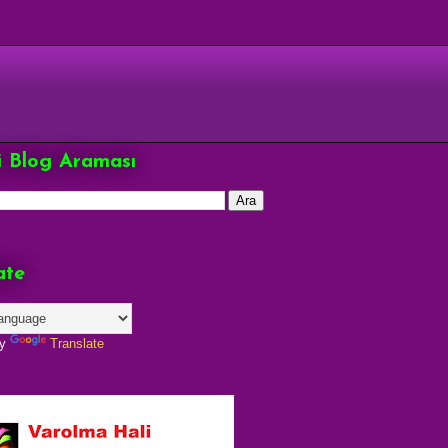
çi Blog Araması
ate
by
Translate