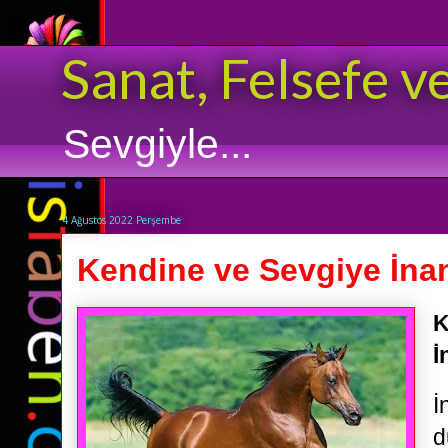
Sanat, Felsefe v
Sevgiyle...
4 Ağustos 2022 Perşembe
Kendine ve Sevgiye İna
K
İ
İ
d