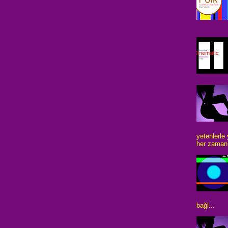
yetenlerle
her zaman 
bağl...