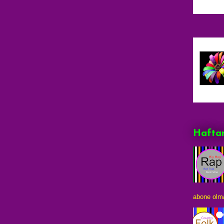
Haftan
abone olma