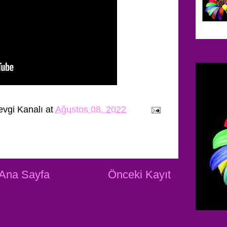
evgi Kanalı
at
Ağustos 08, 2022
Ana Sayfa
Önceki Kayıt