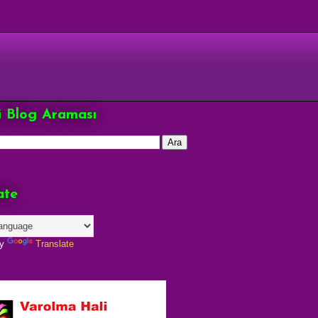
çi Blog Araması
ate
by
Translate