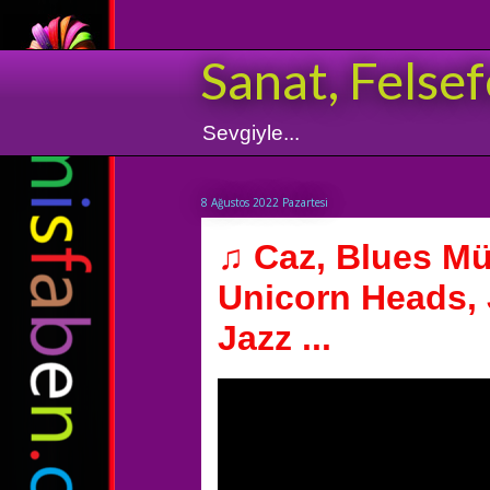
Sanat, Felsef
Sevgiyle...
8 Ağustos 2022 Pazartesi
♫ Caz, Blues Mü
Unicorn Heads, 
Jazz ...