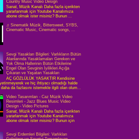
Country Music Video Design
Sanat, Müzik Kanalı Daha fazla içerikten
yararlanmak için Youtube Kanalımıza
abone olmak ister misiniz? Bunun ...
♫ Sinematik Müzik, Bittersweet, SYBS,
Cinematic Music, Cinematic songs, ...
Sevgi Yasakları Bilgileri: Varlıkların Bütün
Alanlarında Yasaklamaları Gereken ve
Yok Olma Hallerinin Bütün Etkilerine
Engel Olan Sevginin İyilikleri Açığa
Çıkaran ve Yaşatan Yasakları
AÇ GÖZLÜLÜK YASAKTIR Kendisine
 yetinmeyerek ve hiç ihtiyacı olmadığı halde
daha da fazlasını istemekle ilgili olan olum...
Video Tasarımları - Caz Müzik Video
Resimleri - Jazz Blues Music Video
Design - Video Pictures
Sanat, Müzik Kanalı Daha fazla içerikten
yararlanmak için Youtube Kanalımıza
abone olmak ister misiniz? Bunun için
Sevgi Erdemleri Bilgileri: Varlıkları
Geliştiren ve Sevgiyi Tamamlayan