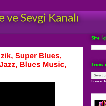
e ve Sevgi Kanalı
Site İ
zik, Super Blues,
Jazz, Blues Music,
Transl
Powered 