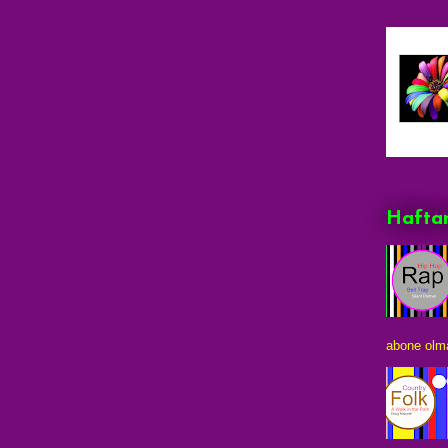
Haftan
abone olma