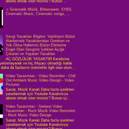
abone olmak ister misiniz? Bunun ...
♫ Sinematik Müzik, Bittersweet, SYBS,
Cinematic Music, Cinematic songs, ...
Sevgi Yasakları Bilgileri: Varlıkların Bütün
Alanlarında Yasaklamaları Gereken ve
Yok Olma Hallerinin Bütün Etkilerine
Engel Olan Sevginin İyilikleri Açığa
Çıkaran ve Yaşatan Yasakları
AÇ GÖZLÜLÜK YASAKTIR Kendisine
 yetinmeyerek ve hiç ihtiyacı olmadığı halde
daha da fazlasını istemekle ilgili olan olum...
Video Tasarımları - Video Resimleri - Chill
Out Ambient Music Video Design - Video
Pictures
Sanat, Müzik Kanalı Daha fazla içerikten
yararlanmak için Youtube Kanalımıza
abone olmak ister misiniz? Bunun içi...
Video Tasarımları - Serbest Video
Tasarımları - Rock Müzik Video Resimleri
- Rock Music Video Design
Sanat, Müzik Kanalı Daha fazla içerikten
yararlanmak için Youtube Kanalımıza
abone olmak ister misiniz? Bunun ...