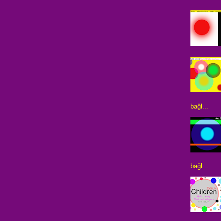
bağl...
bağl...