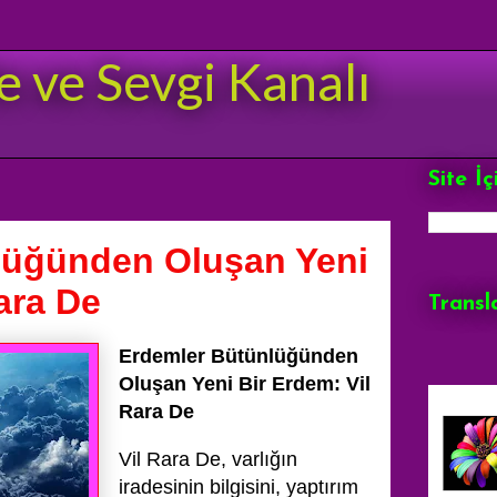
e ve Sevgi Kanalı
Site İ
lüğünden Oluşan Yeni
ara De
Transl
Erdemler Bütünlüğünden
Oluşan Yeni Bir Erdem: Vil
Rara De
Vil Rara De, varlığın
iradesinin bilgisini, yaptırım