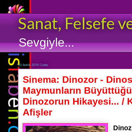
Sanat, Felsefe v
Sevgiyle...
20 Aralık 2019 Cuma
Sinema: Dinozor - Dinos
Maymunların Büyüttüğü
Dinozorun Hikayesi... / 
Afişler
Dinoz