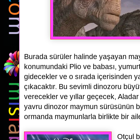
Burada sürüler halinde yaşayan may
konumundaki Plio ve babası, yumur
gidecekler ve o sırada içerisinden
y
çıkacaktır. Bu sevimli dinozoru büy
verecekler ve yıllar geçecek, Aladar 
yavru dinozor maymun
sürüsünün bi
ormanda maymunlarla birlikte bir ail
Otçul b