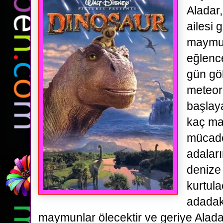
Aladar
ailesi
g
maymun
eğlence
gün g
meteor
başlaya
kaç m
mücade
adalar
denize
kurtula
adadak
maymunlar
ölecektir ve geriye Alada