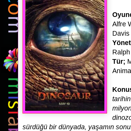
Oyunc
Alfre
Davis
Yöne
Ralph
Tür;
M
Anima
Konu
tarih
milyon
dinoz
sürdüğü bir dünyada,
yaşamın sonun