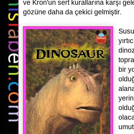
ve
Kron'un sert kurallarına karşı ge
gözüne daha da çekici gelmiştir.
Susu
yırtıc
dino
topr
bir 
olduğ
alana
yeri
oldu
olac
umuts