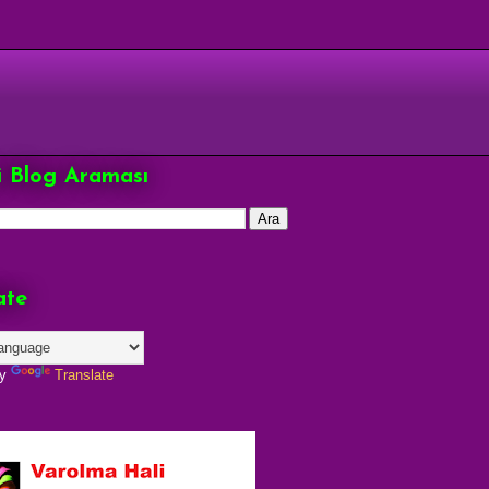
çi Blog Araması
ate
by
Translate