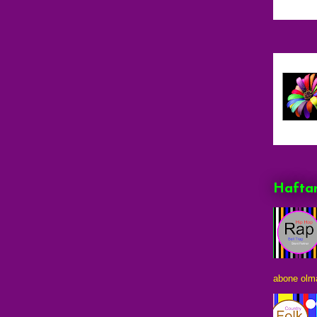
Haftan
abone olma