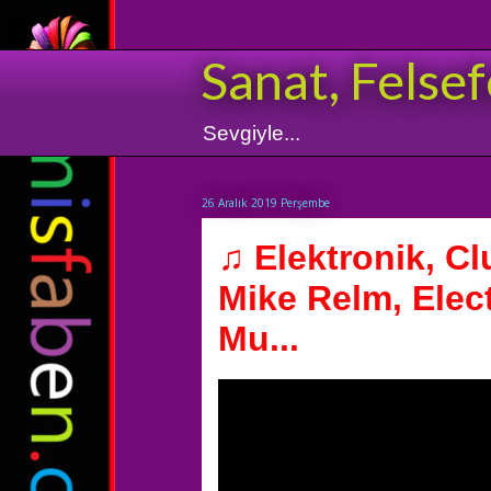
Sanat, Felsef
Sevgiyle...
26 Aralık 2019 Perşembe
♫ Elektronik, Cl
Mike Relm, Elec
Mu...