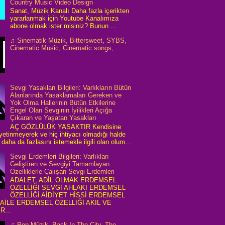
Country Music Video Design
Sanat, Müzik Kanalı Daha fazla içerikten
yararlanmak için Youtube Kanalımıza
abone olmak ister misiniz? Bunun ...
♫ Sinematik Müzik, Bittersweet, SYBS,
Cinematic Music, Cinematic songs, ...
Sevgi Yasakları Bilgileri: Varlıkların Bütün
Alanlarında Yasaklamaları Gereken ve
Yok Olma Hallerinin Bütün Etkilerine
Engel Olan Sevginin İyilikleri Açığa
Çıkaran ve Yaşatan Yasakları
AÇ GÖZLÜLÜK YASAKTIR Kendisine
 yetinmeyerek ve hiç ihtiyacı olmadığı halde
daha da fazlasını istemekle ilgili olan olum...
Sevgi Erdemleri Bilgileri: Varlıkları
Geliştiren ve Sevgiyi Tamamlayan
Özelliklerle Çalışan Sevgi Erdemleri
ADALET, ADİL OLMAK ERDEMSEL
ÖZELLİĞİ SEVGİ AHLAKI ERDEMSEL
ÖZELLİĞİ AİDİYET HİSSİ ERDEMSEL
 AİLE ERDEMSEL ÖZELLİĞİ AKIL VE
R...
♫ Pop Müzik, Back In The City, The