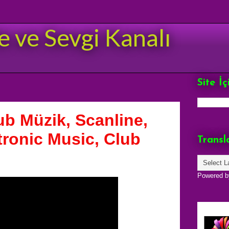
e ve Sevgi Kanalı
Site İ
ub Müzik, Scanline,
tronic Music, Club
Transl
Powered 