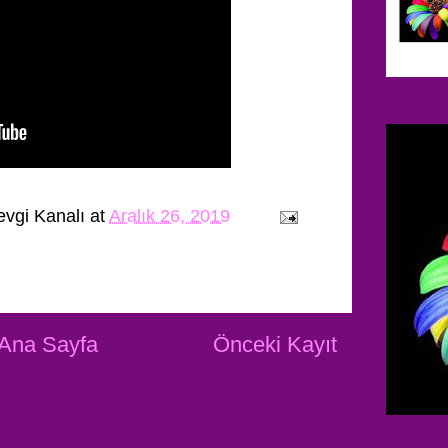
evgi Kanalı
at
Aralık 26, 2019
Ana Sayfa
Önceki Kayıt