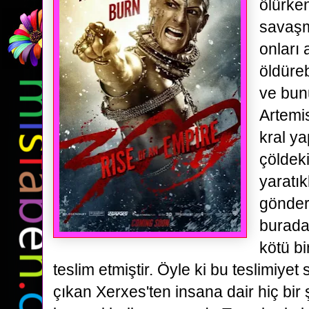
ölürken
savaşm
onları 
öldüreb
ve bun
Artemi
kral y
çöldeki
yaratık
gönder
burada
kötü b
teslim etmiştir. Öyle ki bu teslimiye
çıkan Xerxes'ten insana dair hiç bir