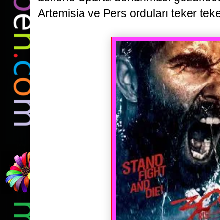
Artemisia ve Pers orduları teker
teke