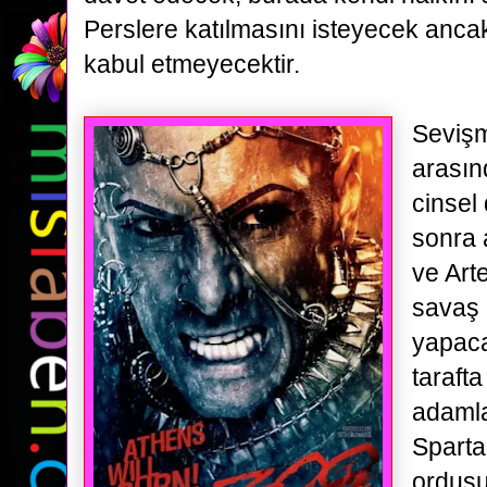
Perslere katılmasını isteyecek anc
kabul etmeyecektir.
Seviş
arası
cinsel
sonra 
ve Arte
savaş i
yapaca
taraft
adamla
Sparta'
ordusu