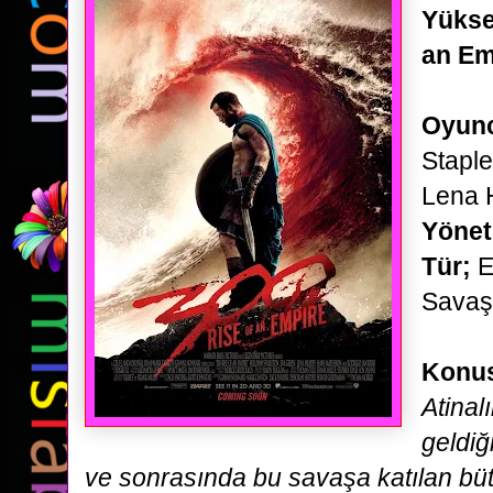
Yüksel
an Em
Oyunc
Staple
Lena 
Yöne
Tür;
Ep
Savaş
Konu
Atinal
geldiğ
ve sonrasında bu savaşa katılan bü