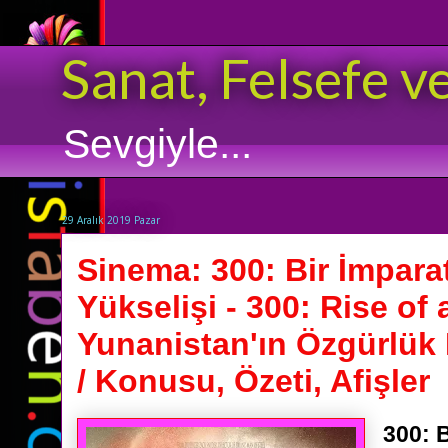
Sanat, Felsefe v
Sevgiyle...
29 Aralık 2019 Pazar
Sinema: 300: Bir İmpara
Yükselişi - 300: Rise of
Yunanistan'ın Özgürlük 
/ Konusu, Özeti, Afişler
300: 