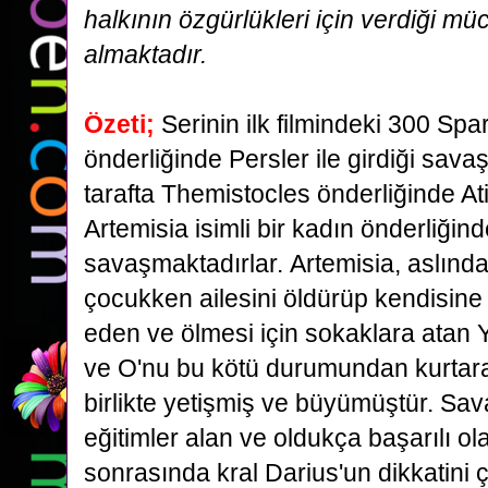
halkının özgürlükleri için verdiği mü
almaktadır.
Özeti;
Serinin ilk filmindeki 300 Spa
önderliğinde Persler ile girdiği sava
tarafta
Themistocles önderliğinde Atin
Artemisia isimli bir kadın önderliğindek
savaşmaktadırlar.
Artemisia, aslında
çocukken ailesini öldürüp kendisine
eden ve ölmesi için sokaklara
atan 
ve O'nu bu kötü durumundan kurtaran 
birlikte yetişmiş ve büyümüştür. Sa
eğitimler alan ve oldukça başarılı ol
sonrasında kral Darius'un dikkatini 