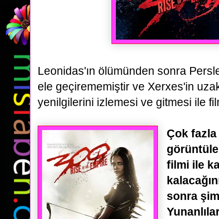
Leonidas'ın ölümünden sonra Persle
ele geçirememiştir ve Xerxes'in uzak
yenilgilerini
izlemesi ve gitmesi ile f
Çok fazla
görüntüle
filmi ile k
kalacağını
sonra şim
Yunanlıla