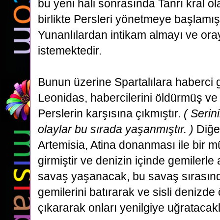
bu yeni hali sonrasında Tanrı kral ol
birlikte Persleri yönetmeye başlamıştı
Yunanlılardan intikam almayı ve oray
istemektedir.
Bunun üzerine Spartalılara haberci 
Leonidas, habercilerini öldürmüş ve 
Perslerin karşısına çıkmıştır.
( Serin
olaylar bu sırada yaşanmıştır. )
Diğer
Artemisia, Atina donanması ile bir m
girmiştir ve denizin içinde gemilerle 
savaş yaşanacak,
bu savaş sırasında
gemilerini batırarak ve sisli denizde
çıkararak onları yenilgiye uğratacakl