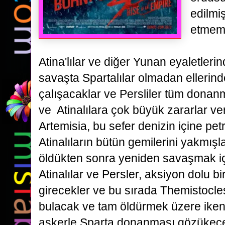
edilmi
etmemi
Atina'lılar
ve diğer Yunan eyaletlerind
savaşta Spartalılar olmadan elleri
çalışacaklar ve Persliler tüm donanm
ve Atinalılara çok büyük zararlar ve
Artemisia, bu sefer denizin içine pe
Atinalıların bütün gemilerini yakmışlar
öldükten sonra yeniden savaşmak iç
Atinalılar ve Persler, aksiyon dolu bi
girecekler ve bu sırada Themistocles
bulacak ve tam öldürmek üzere iken
askerle Sparta donanması gözükec