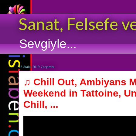
Sanat, Felsefe v
Sevgiyle...
25 Aralık 2019 Çarşamba
♫ Chill Out, Ambiyans M
Weekend in Tattoine, U
Chill, ...