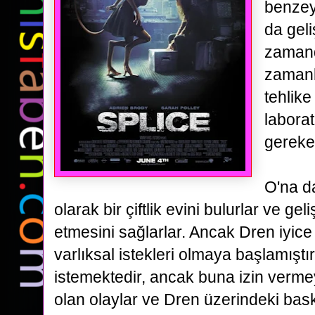
benzey
da
geli
zamand
zamanl
tehlike
labora
gerekec
O'na da
olarak bir çiftlik evini bulurlar ve 
etmesini sağlarlar. Ancak Dren iyi
varlıksal istekleri olmaya başlamıştı
istemektedir, ancak buna izin verme
olan olaylar ve Dren üzerindeki baskı