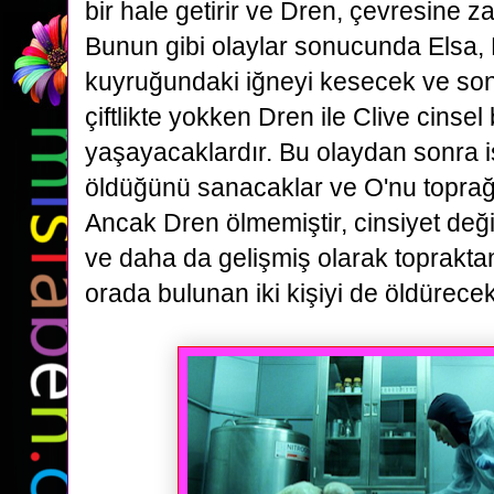
bir hale getirir ve Dren, çevresine 
Bunun gibi
olaylar sonucunda Elsa, 
kuyruğundaki iğneyi kesecek ve son
çiftlikte yokken Dren ile Clive cinsel b
yaşayacaklardır.
Bu olaydan sonra i
öldüğünü sanacaklar ve O'nu toprağ
Ancak Dren ölmemiştir, cinsiyet değiş
ve
daha da gelişmiş olarak toprakta
orada bulunan iki kişiyi de öldürecekt