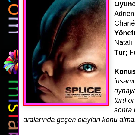
Oyunc
Adrien
Chané
Yönet
Natali
Tür;
Fa
Konu
insanı
oynaya
türü
or
sonra b
aralarında geçen olayları konu almak