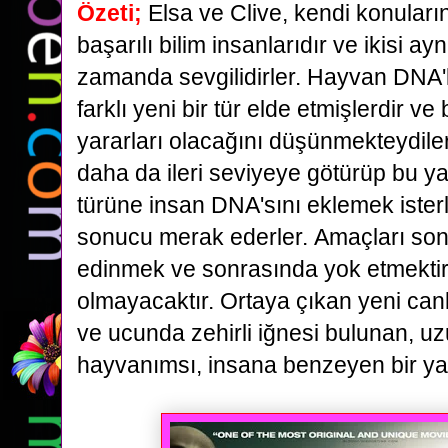
Özeti
;
Elsa ve Clive, kendi konular
başarılı bilim insanlarıdır ve ikisi ayn
zamanda
sevgilidirler. Hayvan DNA'l
farklı yeni bir tür elde etmişlerdir ve
yararları olacağını düşünmekteydile
daha da ileri seviyeye götürüp
bu ya
türüne insan DNA'sını eklemek ister
sonucu merak ederler.
Amaçları son
edinmek ve sonrasında yok etmekti
olmayacaktır.
Ortaya çıkan yeni canl
ve ucunda zehirli iğnesi bulunan, uz
hayvanımsı, insana benzeyen
bir ya