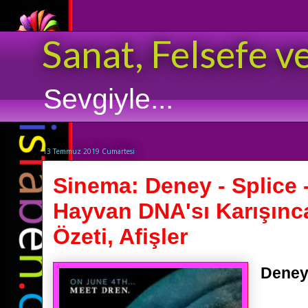
Sanat, Felsefe v
Sevgiyle...
13 Temmuz 2019 Cumartesi
Sinema: Deney - Splice 
Hayvan DNA'sı Karışınca
Özeti, Afişler
Deney,