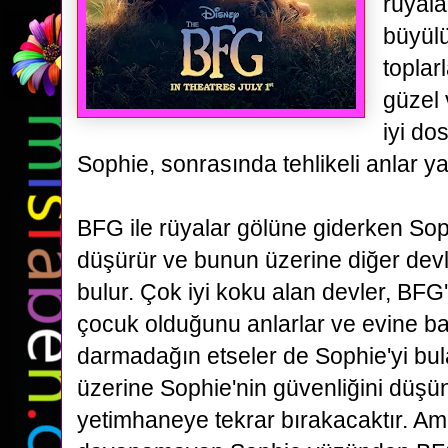
rüyal
büyülü
toplar
güzel 
iyi do
Sophie, sonrasında tehlikeli anlar y
BFG ile rüyalar gölüne giderken Soph
düşürür ve bunun üzerine diğer devl
bulur. Ç
ok iyi koku alan devler, BFG
çocuk olduğunu anlarlar ve evine ba
darmadağın
etseler de Sophie'yi b
üzerine Sophie'nin güvenliğini düş
yetimhaneye tekrar bırakacaktır. A
m