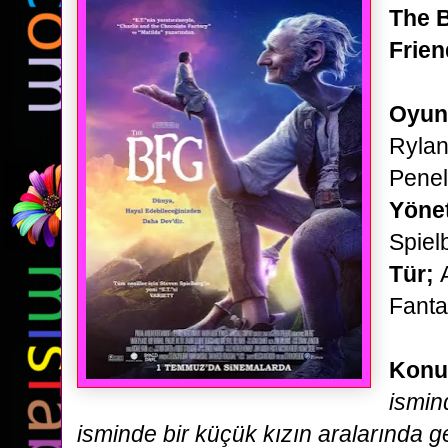
The 
Frien
Oyun
Rylan
Penel
Yöne
Spiel
Tür;
Fanta
Konu
ismin
isminde bir küçük kızın aralarında 