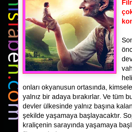
Fil
çok
kom
Son
önc
dev
vah
hel
onları okyanusun ortasında,
kimsele
yalnız bir adaya bırakırlar. Ve tüm 
devler ülkesinde yalnız başına kala
şekilde yaşamaya başlayacaktır.
Sop
kraliçenin sarayında yaşamaya başla