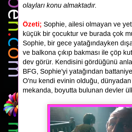
olayları konu almaktadır.
Özeti
;
Sophie, ailesi olmayan ve y
küçük bir çocuktur ve burada çok m
Sophie, bir gece yatağındayken dış
ve balkona çıkıp bakması ile
çöp ku
dev görür.
Kendisini gördüğünü anla
BFG, Sophie'yi
yatağından battaniye
O'nu kendi evinin olduğu, dünyadan 
mekanda,
boyutta bulunan devler ül