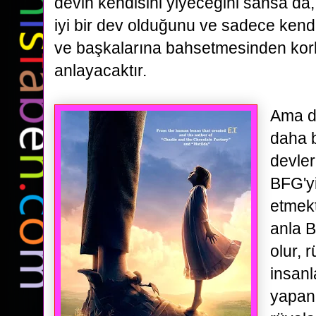
devin
kendisini yiyeceğini sansa da
iyi bir dev olduğunu ve sadece kend
ve
başkalarına bahsetmesinden korkt
anlayacaktır.
Ama d
daha
devler
BFG'yi
etmekt
anla B
olur, 
insanl
yapan