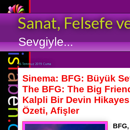
Sanat, Felsefe v
Sevgiyle...
26 Temmuz 2019 Cuma
Sinema: BFG: Büyük Sev
The BFG: The Big Friendl
Kalpli Bir Devin Hikayesi
Özeti, Afişler
BFG, 