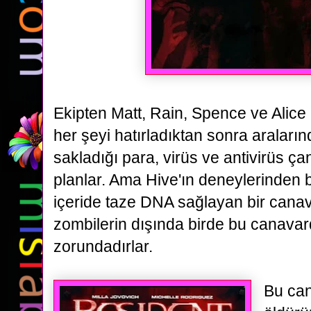
Ekipten Matt, Rain, Spence ve Alice
her şeyi hatırladıktan sonra araları
sakladığı para, virüs ve
antivirüs ça
planlar. Ama Hive'ın deneylerinden 
içeride taze DNA sağlayan bir canav
zombilerin dışında
birde bu canava
zorundadırlar.
Bu can