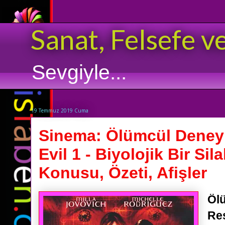
Sanat, Felsefe v
Sevgiyle...
19 Temmuz 2019 Cuma
Sinema: Ölümcül Deney 
Evil 1 - Biyolojik Bir Sila
Konusu, Özeti, Afişler
Öl
Res