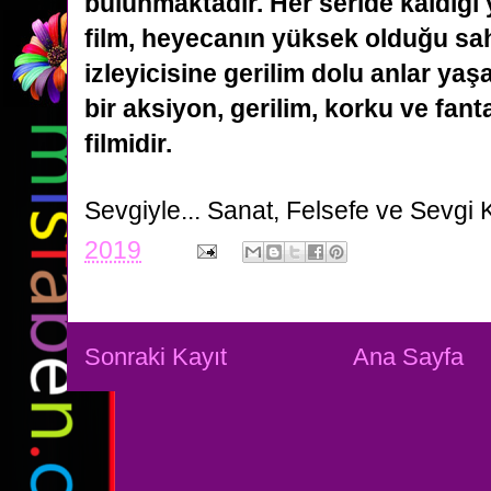
bulunmaktadır. Her seride kaldığ
film, heyecanın yüksek
olduğu sah
izleyicisine gerilim dolu anlar yaş
bir aksiyon, gerilim, korku ve fant
filmidir.
Sevgiyle...
Sanat, Felsefe ve Sevgi 
2019
Sonraki Kayıt
Ana Sayfa