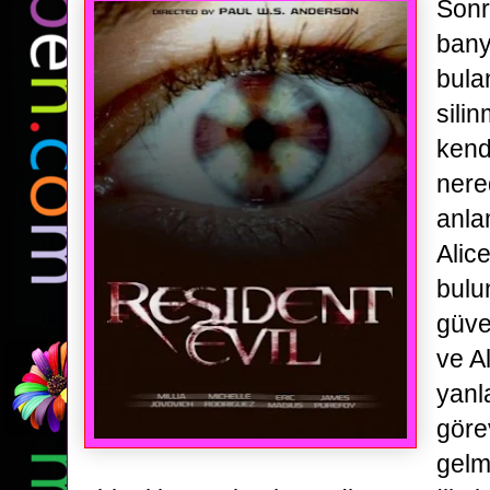
Sonr
bany
bulan
silin
kend
ner
anla
Alice
bulu
güve
ve Al
yanl
göre
gelm