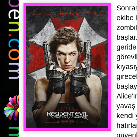
Sonras
ekibe 
zombil
başlar
geride
görevl
kıyası
girec
başlay
Alice'
yavaş 
kendi
hatırl
güvenli