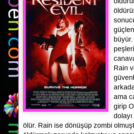
öldürü
öldürü
sonuc
güçlen
büyür
peşler
canava
Rain v
güvenl
arkadaş
ama c
girip 
dolayı
ölür. Rain ise dönüşüp zombi olmuşt