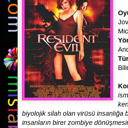
Oy
Jov
Mic
Yö
An
Tür
Bil
Ko
ism
ken
biyolojik silah olan virüsü insanlığa
insanların birer zombiye dönüşmesi