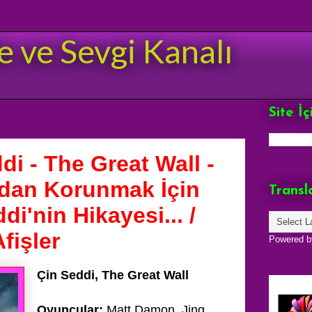
e ve Sevgi Kanalı
Site İ
i - The Great Wall -
ardan Korunmak İçin
Transl
di'nin Hikayesi... /
fişler
Powered 
Çin Seddi, The Great Wall
Oyuncular;
Matt Damon, Jing