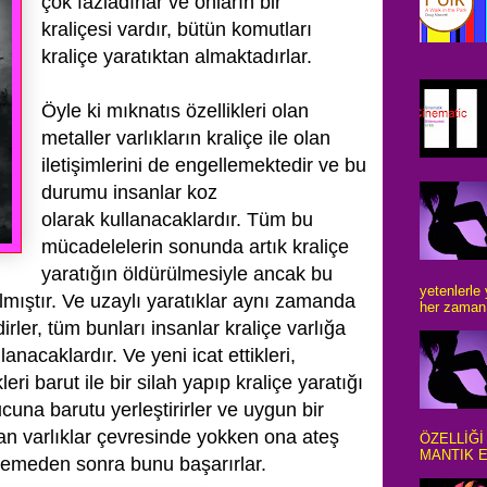
çok fazladırlar ve onların bir
kraliçesi
vardır, bütün komutları
kraliçe yaratıktan almaktadırlar.
Öyle ki mıknatıs özellikleri olan
metaller
varlıkların kraliçe ile olan
iletişimlerini de engellemektedir ve bu
durumu insanlar koz
olarak
kullanacaklardır.
Tüm bu
mücadelelerin sonunda artık kraliçe
yaratığın öldürülmesiyle ancak bu
yetenlerle
lmıştır.
Ve uzaylı yaratıklar aynı zamanda
her zaman 
dirler, tüm bunları insanlar
kraliçe varlığa
llanacaklardır.
Ve yeni icat ettikleri,
leri barut ile bir silah yapıp kraliçe yaratığı
cuna barutu yerleştirirler ve uygun bir
an varlıklar
çevresinde yokken ona ateş
ÖZELLİĞİ
MANTIK E
enemeden sonra bunu başarırlar.