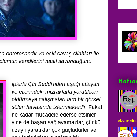
ça enteresandır ve eski savaş silahları
ile
toplumun kendilerini nasıl savunduğunu
Haftan
İplerle
Çin Seddi'nden aşağı atlayan
ve ellerindeki mızraklarla yaratıkları
öldürmeye çalışmaları
tam bir görsel
şölen havasında izlenmektedir.
Fakat
ne kadar mücadele ederse etsinler
abone olma
yine de
başarı sağlayamazlar, çünkü
uzaylı yaratıklar çok güçlüdürler ve