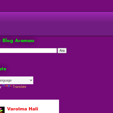
çi Blog Araması
ate
by
Translate