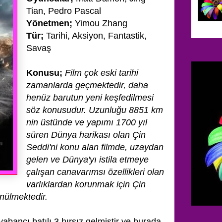
Tian, Pedro Pascal
Yönetmen;
Yimou Zhang
Tür;
Tarihi, Aksiyon, Fantastik,
Savaş
Konusu;
Film çok eski tarihi
zamanlarda geçmektedir, daha
henüz barutun yeni keşfedilmesi
söz konusudur. Uzunluğu 8851 km
nin üstünde ve yapımı 1700 yıl
süren Dünya harikası olan Çin
Seddi'ni konu alan filmde,
uzaydan
gelen ve Dünya'yı istila etmeye
çalışan canavarımsı özellikleri olan
varlıklardan korunmak için Çin
nülmektedir.
abancı batılı 3 hırsız gelmiştir ve burada