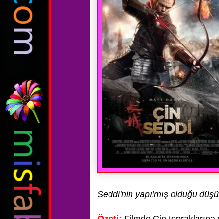
Seddi'nin yapılmış olduğu düşü
Özeti;
Filmde Çin topraklarına y