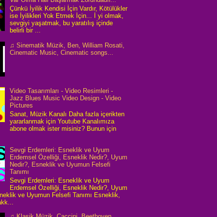
Çünkü İyilik Kendisi İçin Vardır, Kötülükler
ise İyilikleri Yok Etmek İçin... İ yi olmak,
sevgiyi yaşatmak, bu yaratılış içinde
belirli bir ...
♫ Sinematik Müzik, Ben, William Rosati,
Cinematic Music, Cinematic songs...
Video Tasarımları - Video Resimleri -
Jazz Blues Music Video Design - Video
Pictures
Sanat, Müzik Kanalı Daha fazla içerikten
yararlanmak için Youtube Kanalımıza
abone olmak ister misiniz? Bunun için
Sevgi Erdemleri: Esneklik ve Uyum
Erdemsel Özelliği, Esneklik Nedir?, Uyum
Nedir?, Esneklik ve Uyumun Felsefi
Tanımı
Sevgi Erdemleri: Esneklik ve Uyum
Erdemsel Özelliği, Esneklik Nedir?, Uyum
neklik ve Uyumun Felsefi Tanımı Esneklik,
kk...
♫ Klasik Müzik, Caccini, Beethoven,