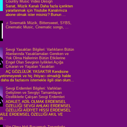
Country Music Video Design
Sanat, Müzik Kanalı Daha fazla içerikten
yararlanmak için Youtube Kanalımıza
abone olmak ister misiniz? Bunun ...
♫ Sinematik Müzik, Bittersweet, SYBS,
Cinematic Music, Cinematic songs, ...
Sevgi Yasakları Bilgileri: Varlıkların Bütün
Alanlarında Yasaklamaları Gereken ve
Yok Olma Hallerinin Bütün Etkilerine
Engel Olan Sevginin İyilikleri Açığa
Çıkaran ve Yaşatan Yasakları
AÇ GÖZLÜLÜK YASAKTIR Kendisine
 yetinmeyerek ve hiç ihtiyacı olmadığı halde
daha da fazlasını istemekle ilgili olan olum...
Sevgi Erdemleri Bilgileri: Varlıkları
Geliştiren ve Sevgiyi Tamamlayan
Özelliklerle Çalışan Sevgi Erdemleri
ADALET, ADİL OLMAK ERDEMSEL
ÖZELLİĞİ SEVGİ AHLAKI ERDEMSEL
ÖZELLİĞİ AİDİYET HİSSİ ERDEMSEL
 AİLE ERDEMSEL ÖZELLİĞİ AKIL VE
R...
Var Olma Hali Başarmak Zorundadır...