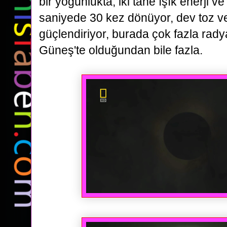
bir
yoğunlukta, iki tane ışık enerji 
saniyede 30 kez dönüyor,
dev toz v
güçlendiriyor, burada çok fazla rady
Güneş'te
olduğundan bile fazla.