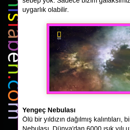
sebep yok. Sadece bizim galaksimiz
uygarlık olabilir.
Yengeç Nebulası
Ölü
bir yıldızın dağılmış kalıntıları,
Nebulası.
Dünya'dan 6000 ışık
yılı 