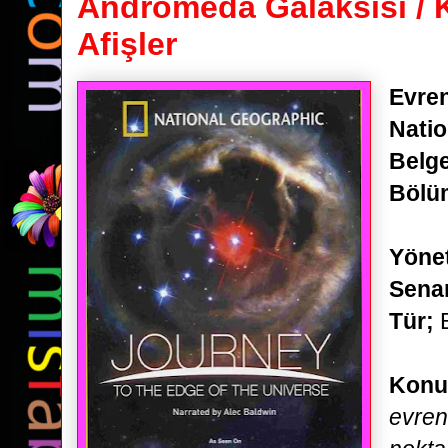
Andromeda Galaksisi / 
Afişler
Evre
Nati
Belge
Bölü
Yöne
Sena
Tür;
B
Konu
evren