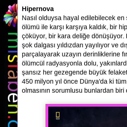
Hipernova
Nasıl olduysa hayal edilebilecek en ş
ölümü ile karşı karşıya kaldık, bir
hi
çöküyor, bir kara deliğe dönüşüyor.
şok dalgası
yıldızdan yayılıyor ve d
parçalayarak uzayın derinliklerine fır
ölümcül radyasyonla dolu, yakınlar
şansız her gezegende büyük
felake
450 milyon yıl önce Dünya'da ki tüm 
olmasının sorumlusu
bunlardan biri o