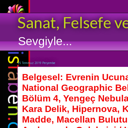
Sanat, Felsefe v
Sevgiyle...
25 Temmuz 2019 Perşembe
Belgesel: Evrenin Ucuna
National Geographic Bel
Bölüm 4, Yengeç Nebulas
Kara Delik, Hipernova, K
Madde, Macellan Bulutu