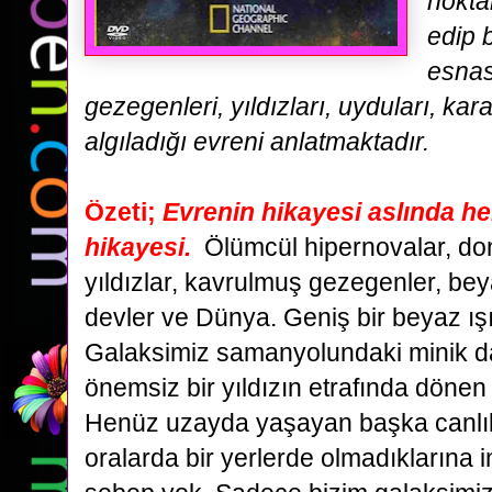
nokta
edip
esnas
gezegenleri, yıldızları, uyduları, kar
algıladığı evreni anlatmaktadır.
Özeti
;
Evrenin hikayesi aslında her
hikayesi.
Ölümcül hipernovalar, d
yıldızlar, kavrulmuş gezegenler,
beya
devler ve Dünya. Geniş bir beyaz ış
Galaksimiz
samanyolundaki minik d
önemsiz bir yıldızın etrafında dön
Henüz uzayda yaşayan başka canlıl
oralarda bir yerlerde
olmadıklarına 