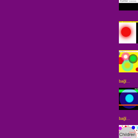
bağl...
bağl...