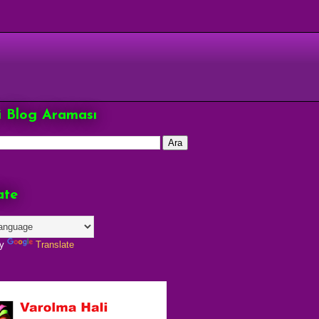
çi Blog Araması
ate
by
Translate