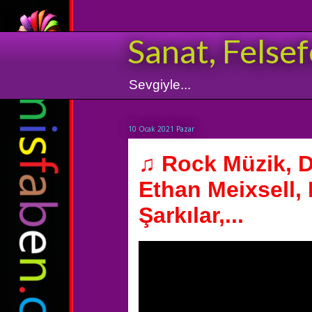
Sanat, Felsef
Sevgiyle...
10 Ocak 2021 Pazar
♫ Rock Müzik, 
Ethan Meixsell,
Şarkılar,...