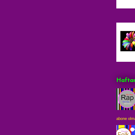
Haftan
abone olma