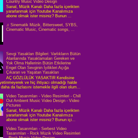
Country Music Video Design
Sanat, Müzik Kanalı Daha fazla içerikten
yararlanmak için Youtube Kanalımıza
abone olmak ister misiniz? Bunun ...
♫ Sinematik Müzik, Bittersweet, SYBS,
Cinematic Music, Cinematic songs, ...
Sevgi Yasakları Bilgileri: Varlıkların Bütün
Alanlarında Yasaklamaları Gereken ve
Yok Olma Hallerinin Bütün Etkilerine
Engel Olan Sevginin İyilikleri Açığa
Çıkaran ve Yaşatan Yasakları
AÇ GÖZLÜLÜK YASAKTIR Kendisine
 yetinmeyerek ve hiç ihtiyacı olmadığı halde
daha da fazlasını istemekle ilgili olan olum...
Video Tasarımları - Video Resimleri - Chill
Out Ambient Music Video Design - Video
Pictures
Sanat, Müzik Kanalı Daha fazla içerikten
yararlanmak için Youtube Kanalımıza
abone olmak ister misiniz? Bunun içi...
Video Tasarımları - Serbest Video
Tasarımları - Rock Müzik Video Resimleri
- Rock Music Video Design