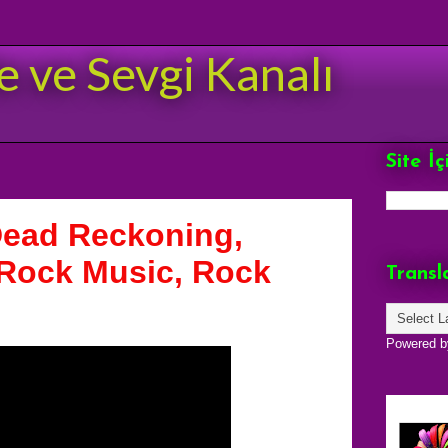
e ve Sevgi Kanalı
Site İ
Dead Reckoning,
 Rock Music, Rock
Transl
Powered 