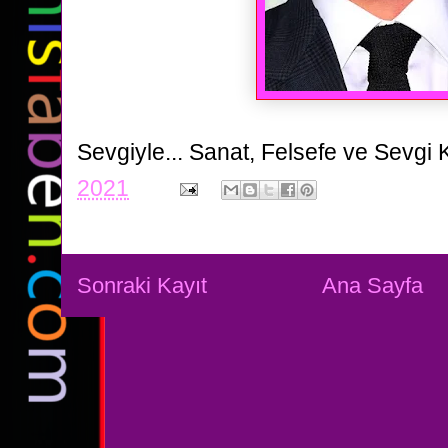
Sevgiyle...
Sanat, Felsefe ve Sevgi 
2021
Sonraki Kayıt
Ana Sayfa