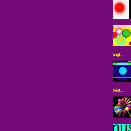
bağl...
bağl...