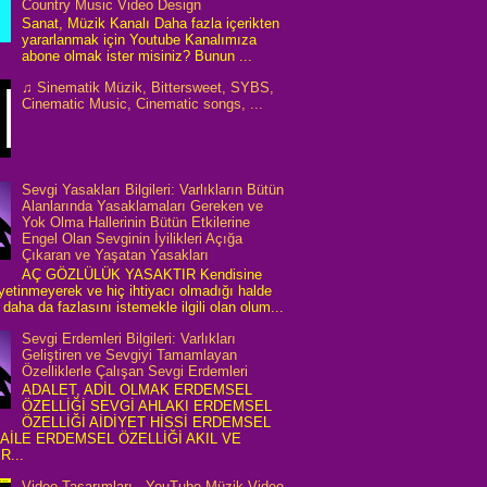
Country Music Video Design
Sanat, Müzik Kanalı Daha fazla içerikten
yararlanmak için Youtube Kanalımıza
abone olmak ister misiniz? Bunun ...
♫ Sinematik Müzik, Bittersweet, SYBS,
Cinematic Music, Cinematic songs, ...
Sevgi Yasakları Bilgileri: Varlıkların Bütün
Alanlarında Yasaklamaları Gereken ve
Yok Olma Hallerinin Bütün Etkilerine
Engel Olan Sevginin İyilikleri Açığa
Çıkaran ve Yaşatan Yasakları
AÇ GÖZLÜLÜK YASAKTIR Kendisine
 yetinmeyerek ve hiç ihtiyacı olmadığı halde
daha da fazlasını istemekle ilgili olan olum...
Sevgi Erdemleri Bilgileri: Varlıkları
Geliştiren ve Sevgiyi Tamamlayan
Özelliklerle Çalışan Sevgi Erdemleri
ADALET, ADİL OLMAK ERDEMSEL
ÖZELLİĞİ SEVGİ AHLAKI ERDEMSEL
ÖZELLİĞİ AİDİYET HİSSİ ERDEMSEL
 AİLE ERDEMSEL ÖZELLİĞİ AKIL VE
R...
Video Tasarımları - YouTube Müzik Video