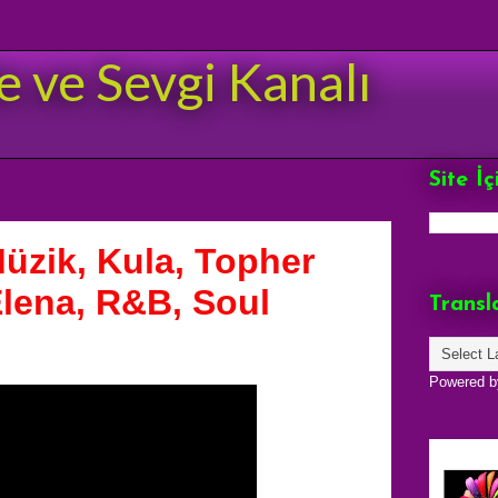
e ve Sevgi Kanalı
Site İ
Müzik, Kula, Topher
lena, R&B, Soul
Transl
Powered 