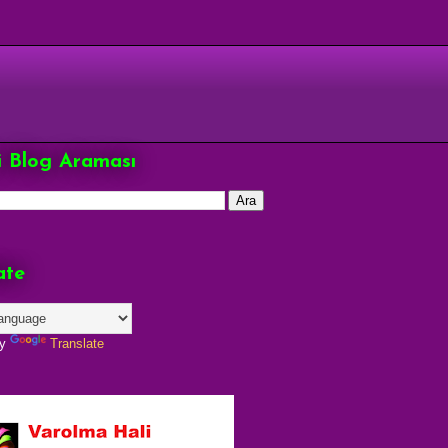
çi Blog Araması
ate
by
Translate