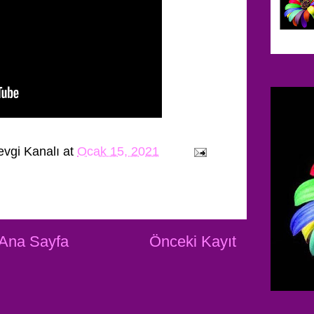
evgi Kanalı
at
Ocak 15, 2021
Ana Sayfa
Önceki Kayıt