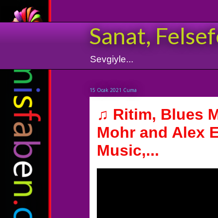
Sanat, Felsef
Sevgiyle...
15 Ocak 2021 Cuma
♫ Ritim, Blues 
Mohr and Alex E
Music,...