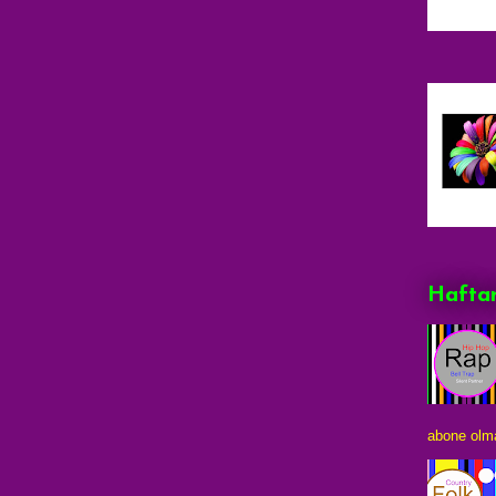
Haftan
abone olma