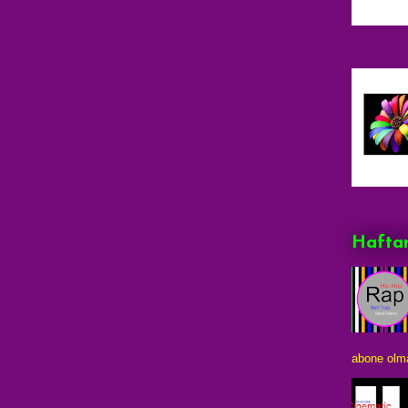
Haftan
abone olma