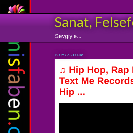
Sanat, Felsef
Sevgiyle...
15 Ocak 2021 Cuma
♫ Hip Hop, Rap 
Text Me Records
Hip ...