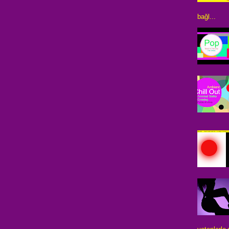
bağl...