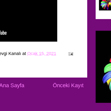
evgi Kanalı
at
Ocak 15, 2021
Ana Sayfa
Önceki Kayıt