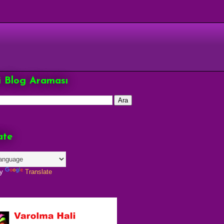
çi Blog Araması
ate
by
Translate