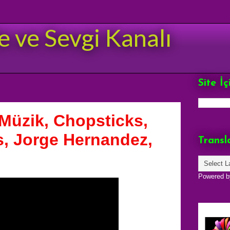
e ve Sevgi Kanalı
Site İ
Müzik, Chopsticks,
, Jorge Hernandez,
Transl
Powered 