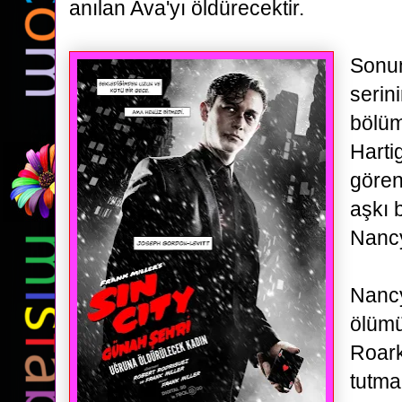
anılan Ava'yı öldürecektir.
Sonun
serini
bölü
Hartig
gören
aşkı 
Nancy
Nancy
ölüm
Roark
tutma