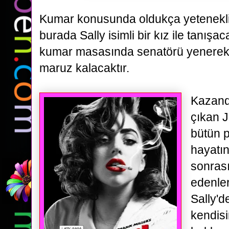
Kumar konusunda oldukça yetenekl
burada Sally isimli bir kız ile tanış
kumar masasında senatörü yenerek
maruz kalacaktır.
Kazand
çıkan J
bütün p
hayatı
sonrası
edenler
Sally'd
kendisi