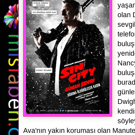
yaşa
olan 
sevgi
telef
buluş
yenid
Nancy
buluş
burad
günle
Dwigh
kendi
söyle
Ava'nın yakın koruması olan Manut