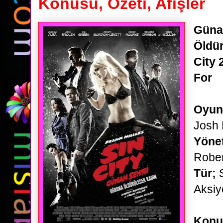
Konusu, Özeti, Afişler
Güna
Öldür
City 
For
Oyun
Josh 
Yöne
Rober
Tür;
Aksiy
Konu