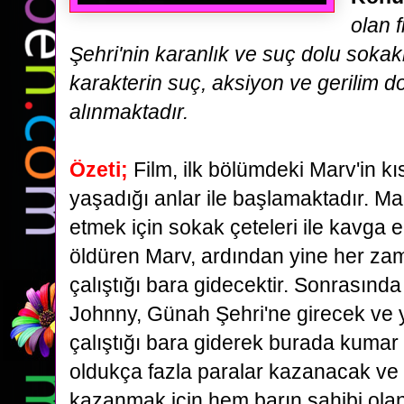
olan 
Şehri'nin karanlık ve suç dolu sokak
karakterin
suç, aksiyon ve gerilim d
alınmaktadır.
Özeti;
Film, ilk bölümdeki Marv'in k
yaşadığı anlar ile başlamaktadır. Ma
etmek için s
okak çeteleri ile
kavga e
öldüren Marv, ardından yine her zam
çalıştığı bara gidecektir. Sonrasınd
Johnny, Günah Şehri'ne girecek ve 
çalıştığı bara giderek burada
kumar 
oldukça fazla paralar kazanacak ve
kazanmak için hem barın sahibi ol