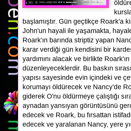
öldür
kursl
başlamıştır. Gün geçtikçe
Roark'a k
John'un hayali ile yaşamakta, hayale
Roark'ın barında striptiz yapan Nan
karar
verdiği gün kendisini bir kard
yardımını alacak ve birlikte Roark'ı
düzenleyeceklerdir. Bu baskın
sıras
yapısı sayesinde evin içindeki ve çe
korumayı öldürecek ve Nancy'de Ro
giderek O'nu
öldürmeye çalıştığı sır
aynadan yansıyan görüntüsünü gerç
edecek ve Roark, bu fırsattan istifa
edecek ve yaralanan Nancy, yere
yı