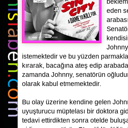
bekleme
eden s
arabas
Senatö
kendisi
Johnny
istemektedir ve bu yüzden parmakla
kırarak,
bacağına ateş edip arabada
zamanda Johnny, senatörün oğludu
olarak kabul etmemektedir.
Bu olay üzerine
kendine gelen Johnny
uyuşturucu müptelası bir doktora gi
tedavi ettirdikten sonra otelde bulu