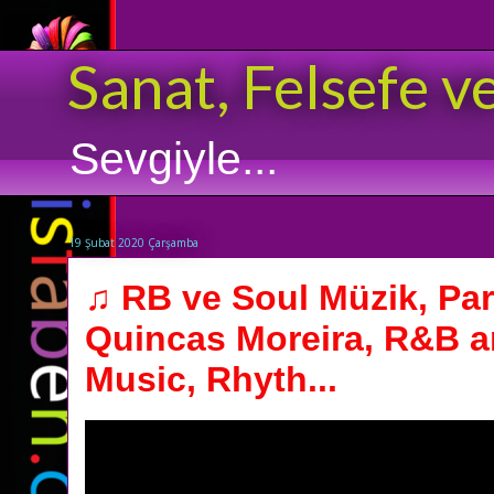
Sanat, Felsefe v
Sevgiyle...
19 Şubat 2020 Çarşamba
♫ RB ve Soul Müzik, Par
Quincas Moreira, R&B a
Music, Rhyth...