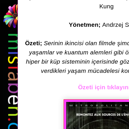
Kung
Yönetmen;
Andrzej 
Özeti;
Serinin ikincisi olan filmde şim
yaşamlar ve kuantum alemleri gibi
ö
hiper bir küp sisteminin içerisinde gö
verdikleri
yaşam mücadelesi kon
Özeti için tıklayın