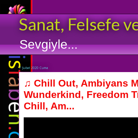
Sanat, Felsefe v
Sevgiyle...
7 Şubat 2020 Cuma
♫ Chill Out, Ambiyans M
Wunderkind, Freedom Tr
Chill, Am...