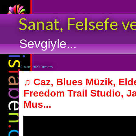
Sanat, Felsefe v
Sevgiyle...
30 Kasım 2020 Pazartesi
♫ Caz, Blues Müzik, Eld
Freedom Trail Studio, J
Mus...