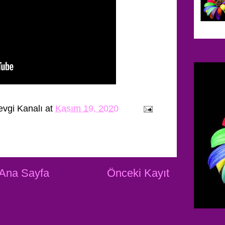
evgi Kanalı
at
Kasım 19, 2020
Ana Sayfa
Önceki Kayıt