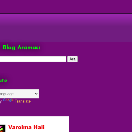
çi Blog Araması
ate
by
Translate