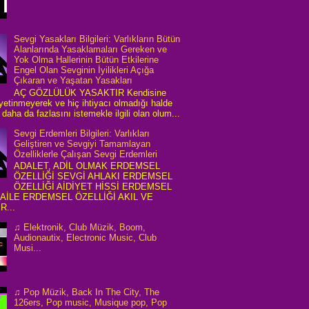
Sevgi Yasakları Bilgileri: Varlıkların Bütün
Alanlarında Yasaklamaları Gereken ve
Yok Olma Hallerinin Bütün Etkilerine
Engel Olan Sevginin İyilikleri Açığa
Çıkaran ve Yaşatan Yasakları
AÇ GÖZLÜLÜK YASAKTIR Kendisine
 yetinmeyerek ve hiç ihtiyacı olmadığı halde
daha da fazlasını istemekle ilgili olan olum...
Sevgi Erdemleri Bilgileri: Varlıkları
Geliştiren ve Sevgiyi Tamamlayan
Özelliklerle Çalışan Sevgi Erdemleri
ADALET, ADİL OLMAK ERDEMSEL
ÖZELLİĞİ SEVGİ AHLAKI ERDEMSEL
ÖZELLİĞİ AİDİYET HİSSİ ERDEMSEL
 AİLE ERDEMSEL ÖZELLİĞİ AKIL VE
R...
♫ Elektronik, Club Müzik, Boom,
Audionautix, Electronic Music, Club
Musi...
♫ Pop Müzik, Back In The City, The
126ers, Pop music, Musique pop, Pop