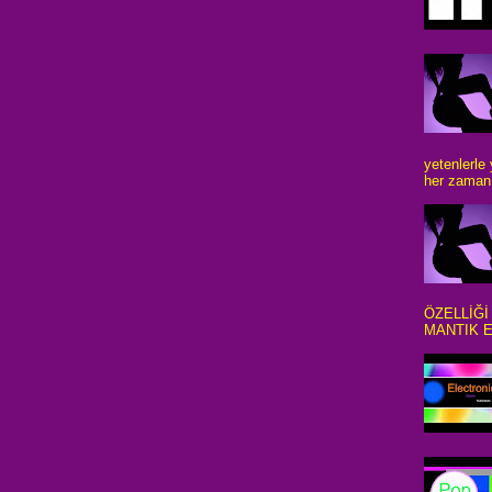
yetenlerle
her zaman 
ÖZELLİĞİ
MANTIK E