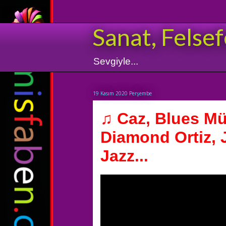
Sanat, Felsef
Sevgiyle...
19 Kasım 2020 Perşembe
♫ Caz, Blues M
Diamond Ortiz, 
Jazz...