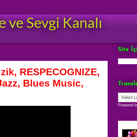
e ve Sevgi Kanalı
Site İ
üzik, RESPECOGNIZE,
Jazz, Blues Music,
Transl
Powered 