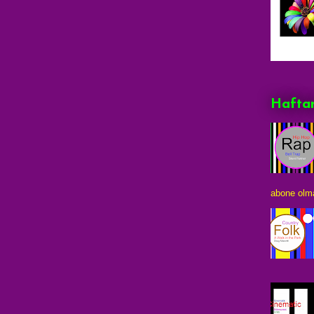
Haftan
abone olma