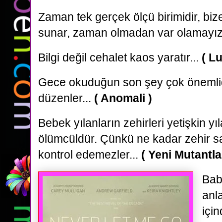
Zaman tek gerçek ölçü birimidir, bize
sunar, zaman olmadan var olamayız
Bilgi değil cehalet kaos yaratır...
( Lu
Gece okuduğun son şey çok önemlid
düzenler...
( Anomali )
Bebek yılanların zehirleri yetişkin y
ölümcüldür. Çünkü ne kadar zehir sa
kontrol edemezler...
( Yeni Mutantla
Bab
anl
için