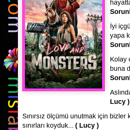
hayatt
Sorunl
İyi iç
yapa k
Sorunl
Kolay
buna d
Sorunl
Aslında
Lucy )
Sınırsız ölçümü unutmak için bizler
sınırları koyduk...
( Lucy )