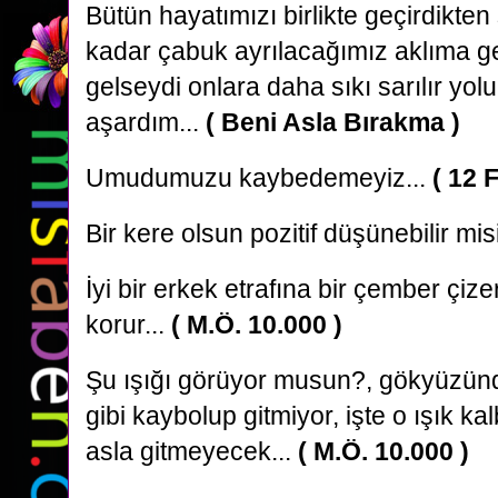
Bütün hayatımızı birlikte geçirdikten
kadar çabuk ayrılacağımız aklıma g
gelseydi onlara daha sıkı sarılır yo
aşardım...
( Beni Asla Bırakma )
Umudumuzu kaybedemeyiz...
( 12 
Bir kere olsun pozitif düşünebilir mi
İyi bir erkek etrafına bir çember çize
korur...
( M.Ö. 10.000 )
Şu ışığı görüyor musun?, gökyüzündek
gibi kaybolup gitmiyor, işte o ışık ka
asla gitmeyecek...
( M.Ö. 10.000 )