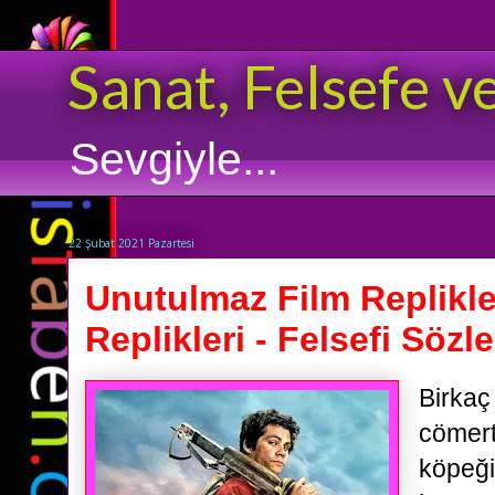
Sanat, Felsefe v
Sevgiyle...
22 Şubat 2021 Pazartesi
Unutulmaz Film Replikle
Replikleri - Felsefi Sözle
Birkaç
cömertl
köpeği