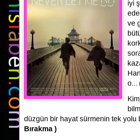
iyi 
eder
ve g
bütü
kork
sor
kaz
Han
o...
Kim
bil
düzgün bir hayat sürmenin tek yolu 
Bırakma )