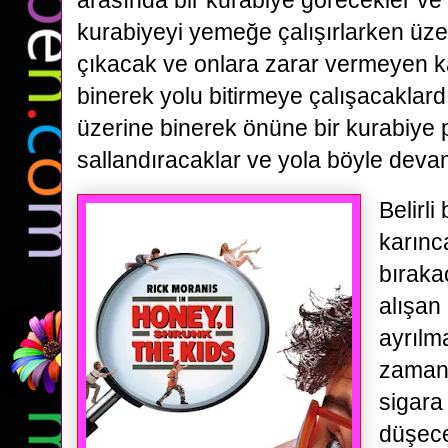
arasında bir kurabiye görecekler ve 
kurabiyeyi yemeğe çalışırlarken üze
çıkacak ve onlara zarar vermeyen k
binerek yolu bitirmeye çalışacaklard
üzerine binerek önüne bir kurabiye 
sallandıracaklar ve yola böyle deva
Belirli
karınc
bıraka
alışan
ayrılm
zamand
sigara
düşece