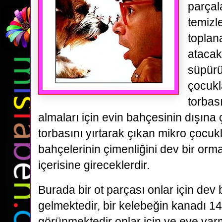
parçal
temizl
toplan
atacak
süpürü
çocukl
torbas
almaları için evin bahçesinin dışına 
torbasını yırtarak çıkan mikro çocukl
bahçelerinin çimenliğini dev bir orm
içerisine gireceklerdir.
Burada bir ot parçası onlar için dev 
gelmektedir, bir kelebeğin kanadı 14
görünmektedir onlar için ve eve varm