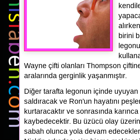
kendil
yapaca
alırke
birini
legonu
kullan
Wayne çifti olanları Thompson çiftin
aralarında gerginlik yaşanmıştır.
Diğer tarafta legonun içinde uyuyan
saldıracak ve Ron'un hayatını peşle
kurtaracaktır ve sonrasında karınca
kaybedecektir. Bu üzücü olay üzeri
sabah olunca yola devam edecekler 