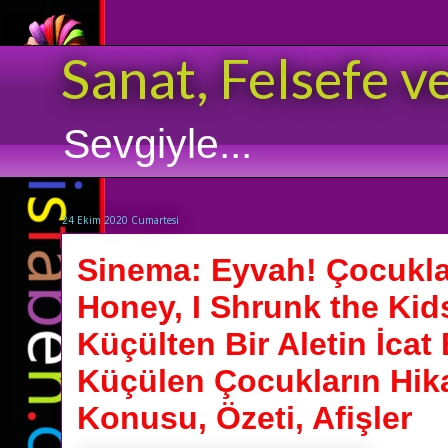
Sanat, Felsefe v
Sevgiyle...
24 Ekim 2020 Cumartesi
Sinema: Eyvah! Çocukla
Honey, I Shrunk the Kids
Küçülten Bir Aletin İcat 
Küçülen Çocukların Hikay
Konusu, Özeti, Afişler