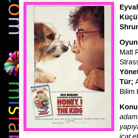
Eyva
Küçül
Shrun
Oyun
Matt 
Stra
Yöne
Tür;
Bilim
Konu
adamı
yapıy
icat 