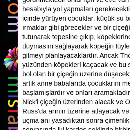
hesabıyla yol yapmaları gerekecekti
içinde yürüyen çocuklar, küçük su bir
ırmaklar gibi görecekler ve bir çiçeğ
tutunarak tepesine çıkıp, köpeklerin
duymasını sağlayarak köpeğin tüyle
gitmeyi planlayacaklardır. Ancak Th
yüzünden köpekleri kaçacak ve bu sı
bol olan bir çiçeğin üzerine düşecek
artık anne babalarıda çocuklarını 
başlamışlardır ve onları aramaktadırl
Nick'i çiçeğin üzerinden alacak ve O
Russ'da arının üzerine atlayacak ve
uçma anı yaşadıktan sonra çimenlikl
sonrasında iki kardeş şeklinde birbir