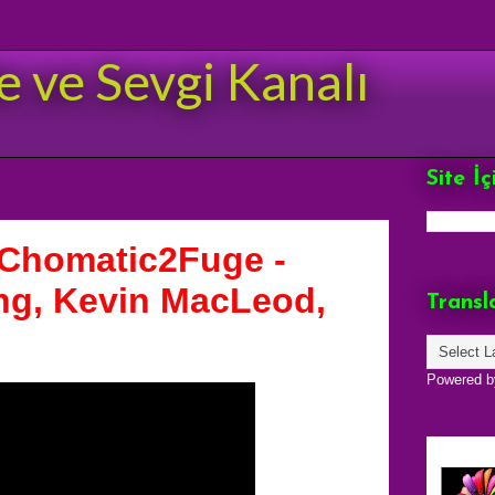
e ve Sevgi Kanalı
Site İ
 Chomatic2Fuge -
ng, Kevin MacLeod,
Transl
Powered 