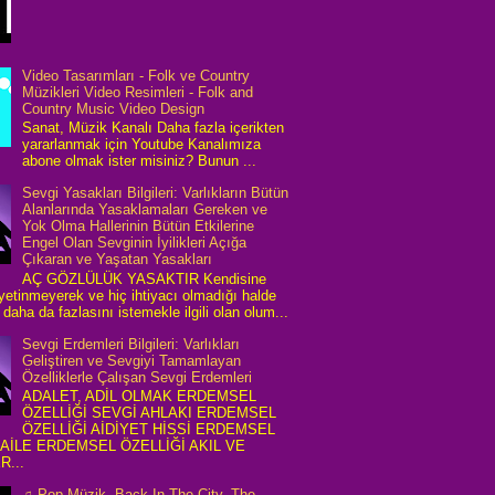
Video Tasarımları - Folk ve Country
Müzikleri Video Resimleri - Folk and
Country Music Video Design
Sanat, Müzik Kanalı Daha fazla içerikten
yararlanmak için Youtube Kanalımıza
abone olmak ister misiniz? Bunun ...
Sevgi Yasakları Bilgileri: Varlıkların Bütün
Alanlarında Yasaklamaları Gereken ve
Yok Olma Hallerinin Bütün Etkilerine
Engel Olan Sevginin İyilikleri Açığa
Çıkaran ve Yaşatan Yasakları
AÇ GÖZLÜLÜK YASAKTIR Kendisine
 yetinmeyerek ve hiç ihtiyacı olmadığı halde
daha da fazlasını istemekle ilgili olan olum...
Sevgi Erdemleri Bilgileri: Varlıkları
Geliştiren ve Sevgiyi Tamamlayan
Özelliklerle Çalışan Sevgi Erdemleri
ADALET, ADİL OLMAK ERDEMSEL
ÖZELLİĞİ SEVGİ AHLAKI ERDEMSEL
ÖZELLİĞİ AİDİYET HİSSİ ERDEMSEL
 AİLE ERDEMSEL ÖZELLİĞİ AKIL VE
R...
♫ Pop Müzik, Back In The City, The