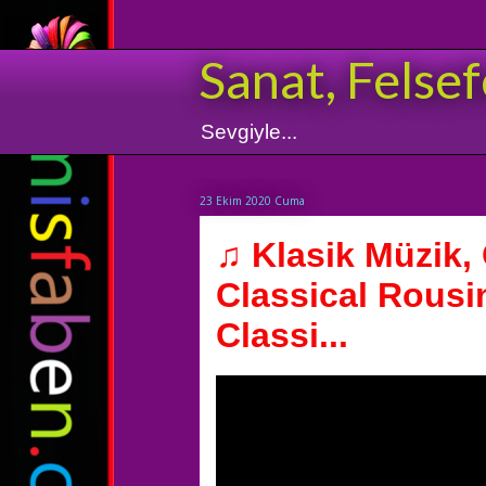
Sanat, Felsef
Sevgiyle...
23 Ekim 2020 Cuma
♫ Klasik Müzik,
Classical Rousi
Classi...