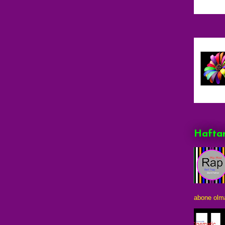
Haftan
abone olma