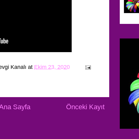
evgi Kanalı
at
Ekim 23, 2020
Ana Sayfa
Önceki Kayıt