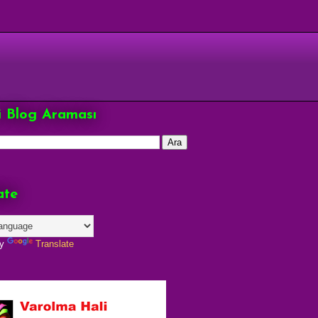
çi Blog Araması
ate
by
Translate