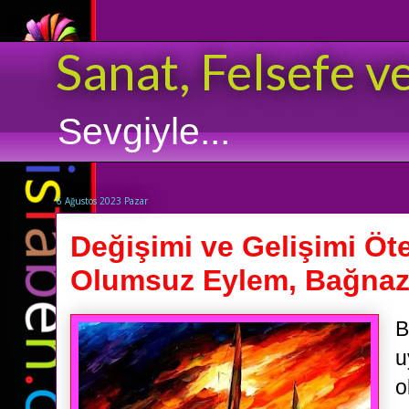
Sanat, Felsefe v
Sevgiyle...
6 Ağustos 2023 Pazar
Değişimi ve Gelişimi Öt
Olumsuz Eylem, Bağnaz
B
u
o