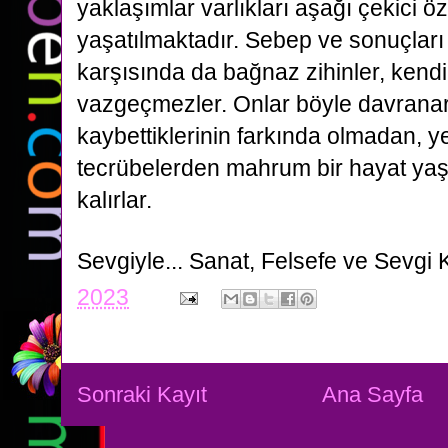
yaklaşımlar varlıkları aşağı çekici özel
yaşatılmaktadır. Sebep ve sonuçları i
karşısında da bağnaz zihinler, kendi
vazgeçmezler. Onlar böyle davranar
kaybettiklerinin farkında olmadan, yen
tecrübelerden mahrum bir hayat y
kalırlar.
Sevgiyle...
Sanat, Felsefe ve Sevgi 
2023
Sonraki Kayıt
Ana Sayfa