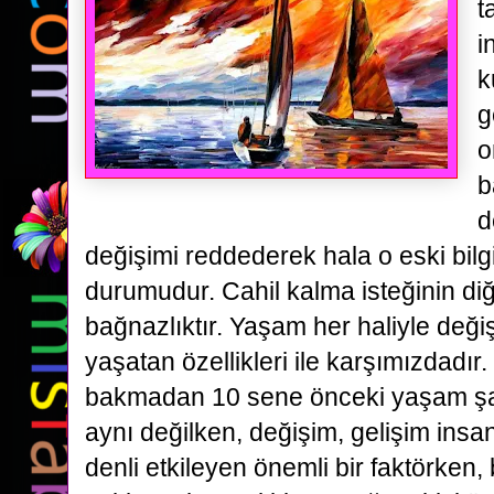
t
i
k
g
o
b
d
değişimi reddederek hala o eski bilg
durumudur. Cahil kalma isteğinin diğ
bağnazlıktır. Yaşam her haliyle deği
yaşatan özellikleri ile karşımızdadı
bakmadan 10 sene önceki yaşam şartl
aynı değilken, değişim, gelişim insan
denli etkileyen önemli bir faktörken