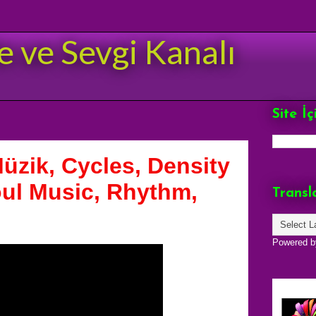
e ve Sevgi Kanalı
Site İ
üzik, Cycles, Density
ul Music, Rhythm,
Transl
Powered 