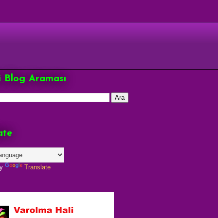
çi Blog Araması
ate
by
Translate