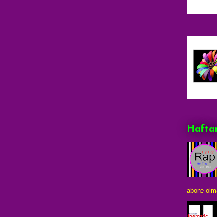
Haftan
abone olma