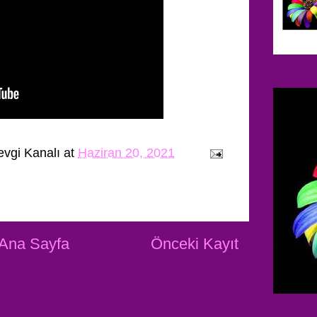
evgi Kanalı
at
Haziran 20, 2021
Ana Sayfa
Önceki Kayıt