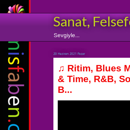
Sanat, Felsef
Sevgiyle...
20 Haziran 2021 Pazar
♫ Ritim, Blues M
& Time, R&B, So
B...