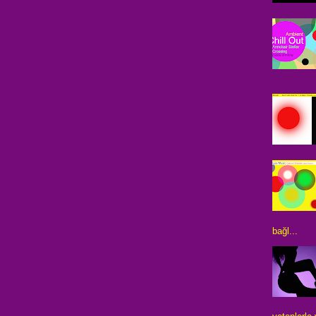
bağl...