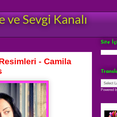
e ve Sevgi Kanalı
Site İ
esimleri - Camila
s
Transl
Powered 