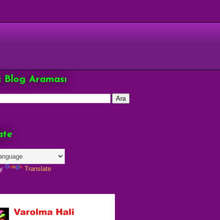
çi Blog Araması
ate
by
Translate