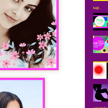
bağl...