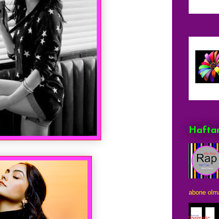
Haftan
abone olma