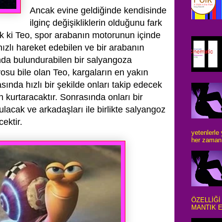
Ancak evine geldiğinde kendisinde
ilginç değişikliklerin olduğunu fark
k ki Teo, spor
arabanın motorunun içinde
ızlı hareket edebilen ve bir arabanın
sında bulundurabilen
bir salyangoza
yosu bile olan Teo, kargaların en yakın
sında hızlı bir şekilde
onları takip edecek
n kurtaracaktır. Sonrasında onları bir
 bulacak ve arkadaşları
ile birlikte salyangoz
cektir.
yetenlerle
her zaman 
ÖZELLİĞİ
MANTIK E