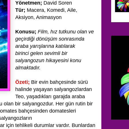
Yönetmen;
David Soren
Tür;
Macera, Komedi, Aile,
Aksiyon, Animasyon
Konusu;
Film, hız tutkunu olan ve
geçirdiği dönüşüm sonrasında
araba yarışlarına katılarak
birinci
gelen sevimli bir
salyangozun hikayesini konu
almaktadır.
Özeti;
Bir evin bahçesinde sürü
halinde yaşayan salyangozlardan
Teo, yaşadıkları garajda araba
nu olan
bir salyangozdur. Her gün rutin bir
r. Domates bahçesinden domatesleri
alyangozların
ar için tehlikeli durumlar vardır. Bunlardan