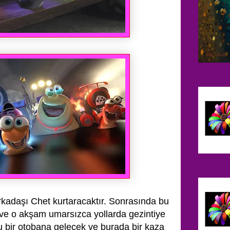
rkadaşı Chet kurtaracaktır. Sonrasında bu
ve o akşam umarsızca yollarda gezintiye
u bir otobana gelecek ve burada bir kaza