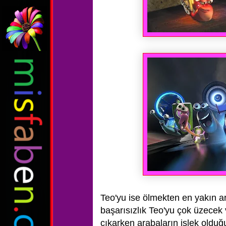
Teo'yu ise ölmekten en yakın a
başarısızlık Teo'yu çok üzecek
çıkarken arabaların işlek olduğ