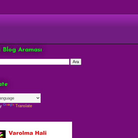
çi Blog Araması
ate
by
Translate