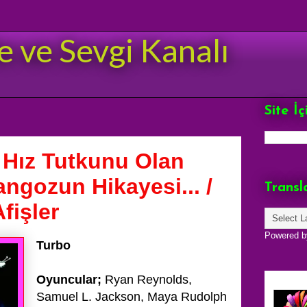
e ve Sevgi Kanalı
Site İ
 Hız Tutkunu Olan
angozun Hikayesi... /
Transl
fişler
Powered 
Turbo
Oyuncular;
Ryan Reynolds,
Samuel L. Jackson, Maya Rudolph