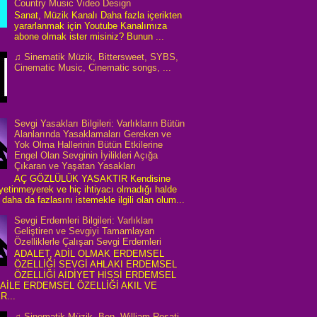
Country Music Video Design
Sanat, Müzik Kanalı Daha fazla içerikten
yararlanmak için Youtube Kanalımıza
abone olmak ister misiniz? Bunun ...
♫ Sinematik Müzik, Bittersweet, SYBS,
Cinematic Music, Cinematic songs, ...
Sevgi Yasakları Bilgileri: Varlıkların Bütün
Alanlarında Yasaklamaları Gereken ve
Yok Olma Hallerinin Bütün Etkilerine
Engel Olan Sevginin İyilikleri Açığa
Çıkaran ve Yaşatan Yasakları
AÇ GÖZLÜLÜK YASAKTIR Kendisine
 yetinmeyerek ve hiç ihtiyacı olmadığı halde
daha da fazlasını istemekle ilgili olan olum...
Sevgi Erdemleri Bilgileri: Varlıkları
Geliştiren ve Sevgiyi Tamamlayan
Özelliklerle Çalışan Sevgi Erdemleri
ADALET, ADİL OLMAK ERDEMSEL
ÖZELLİĞİ SEVGİ AHLAKI ERDEMSEL
ÖZELLİĞİ AİDİYET HİSSİ ERDEMSEL
 AİLE ERDEMSEL ÖZELLİĞİ AKIL VE
R...
♫ Sinematik Müzik, Ben, William Rosati,