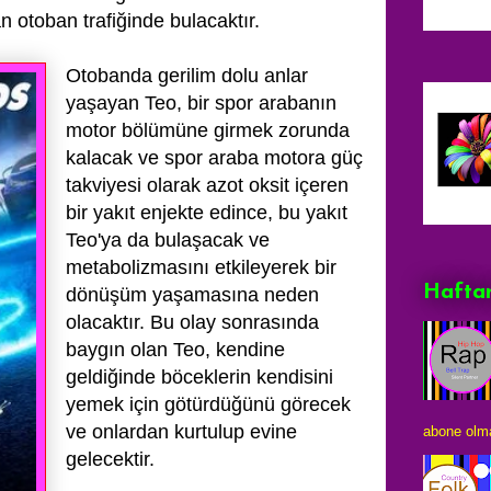
n otoban trafiğinde bulacaktır.
Otobanda gerilim dolu anlar
yaşayan Teo, bir spor arabanın
motor bölümüne girmek zorunda
kalacak ve spor araba
motora güç
takviyesi olarak azot oksit içeren
bir yakıt enjekte edince, bu yakıt
Teo'ya da bulaşacak ve
metabolizmasını etkileyerek bir
Haftan
dönüşüm
yaşamasına neden
olacaktır. Bu olay sonrasında
baygın olan Teo, kendine
geldiğinde böceklerin kendisini
yemek için götürdüğünü görecek
ve onlardan
kurtulup evine
abone olma
gelecektir.