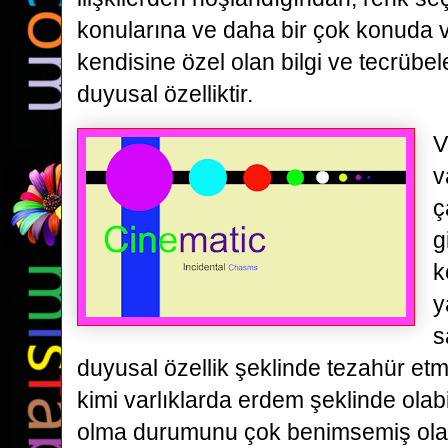
konularına ve daha bir çok konuda 
kendisine özel olan bilgi ve tecrübel
duyusal özelliktir.
V
v
ç
g
k
y
s
duyusal özellik şeklinde tezahür etm
kimi varlıklarda erdem şeklinde olabil
olma durumunu çok benimsemiş olan