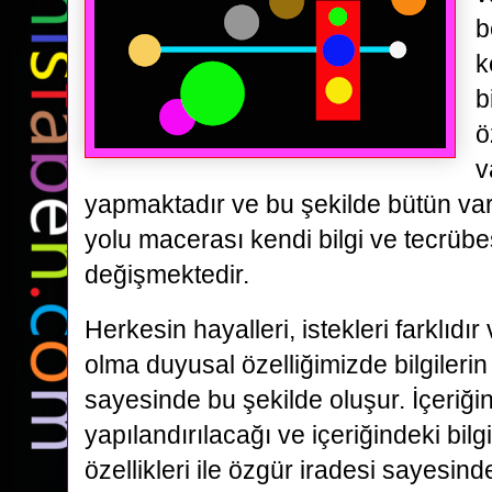
b
k
b
ö
v
yapmaktadır ve bu şekilde bütün var
yolu macerası kendi bilgi ve tecrüb
değişmektedir.
Herkesin hayalleri, istekleri farklıdır
olma duyusal özelliğimizde bilgilerin 
sayesinde bu şekilde oluşur. İçeriğin
yapılandırılacağı ve içeriğindeki bilg
özellikleri ile özgür iradesi sayesind