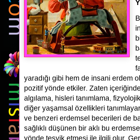
Y
B
i
b
b
t
f
yaradığı gibi hem de insani erdem o
pozitif yönde etkiler. Zaten içeriğinde
algılama, hisleri tanımlama, fizyoloji
diğer yaşamsal özellikleri tanımlay
ve benzeri erdemsel becerileri de bar
sağlıklı düşünen bir aklı bu erdemsel çe
yönde teşvik etmesi ile ilgili olur. G