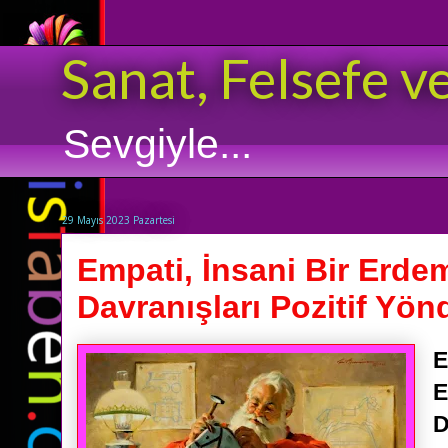
Sanat, Felsefe v
Sevgiyle...
29 Mayıs 2023 Pazartesi
Empati, İnsani Bir Erde
Davranışları Pozitif Yönd
E
E
D