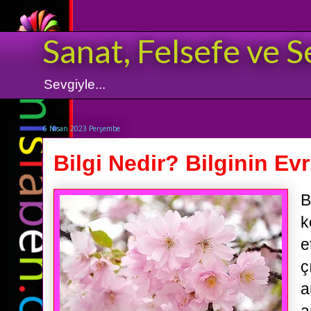
Sanat, Felsefe ve S
Sevgiyle...
6 Nisan 2023 Perşembe
Bilgi Nedir? Bilginin Evri
B
k
e
ç
a